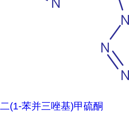
二(1-苯并三唑基)甲硫酮