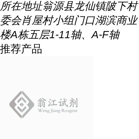
所在地址
翁源县龙仙镇陂下村
委会肖屋村小组门口湖滨商业
楼A栋五层1-11轴、A-F轴
推荐产品