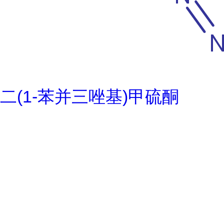
二(1-苯并三唑基)甲硫酮