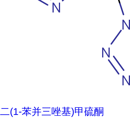
二(1-苯并三唑基)甲硫酮