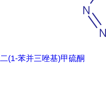
二(1-苯并三唑基)甲硫酮