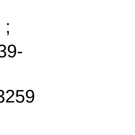
;
39-
259