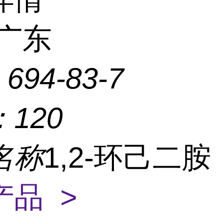
广东
：
694-83-7
：
120
名称
1,2-环己二
产品 >