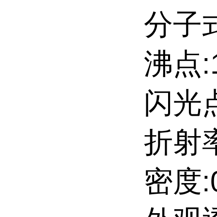
分子式
沸点:1
闪光点
折射率
密度:0