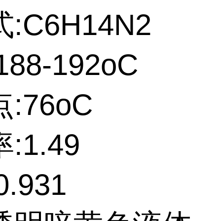
:C6H14N2
88-192oC
:76oC
:1.49
.931