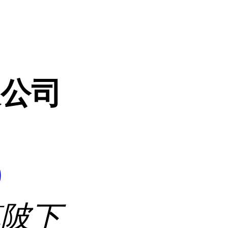
限公司
9
镇陂下