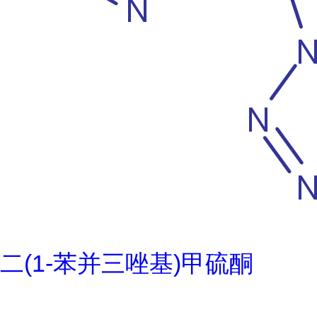
二(1-苯并三唑基)甲硫酮