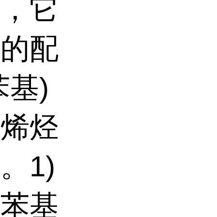
体，它
属的配
基)
二烯烃
。1)
三苯基