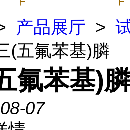
>
产品展厅
>
 三(五氟苯基)膦
五氟苯基)
-08-07
详情