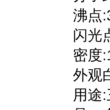
沸点:3
闪光点:
密度:1
外观
用途