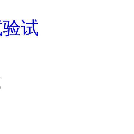
试验试
膦