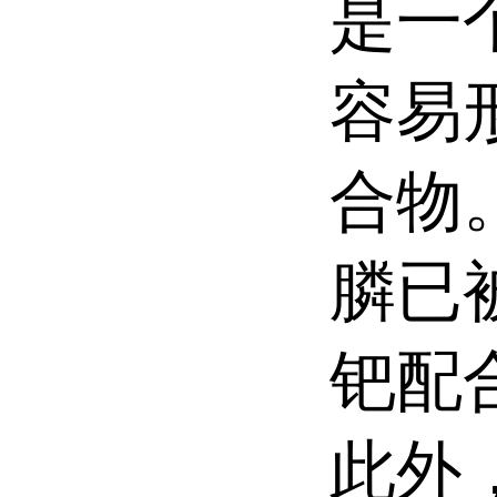
是一
容易
合物
膦已
钯配
此外