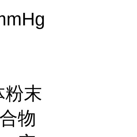
 mmHg
体粉末
化合物