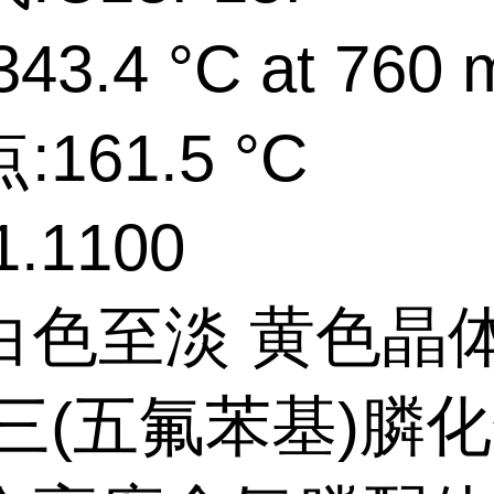
43.4 °C at 760
161.5 °C
.1100
白色至淡 黄色晶
:三(五氟苯基)膦