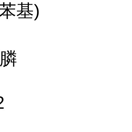
苯基)
)膦
2