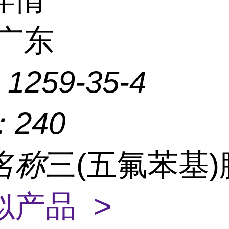
广东
：
1259-35-4
：
240
名称
三(五氟苯基
似产品 >