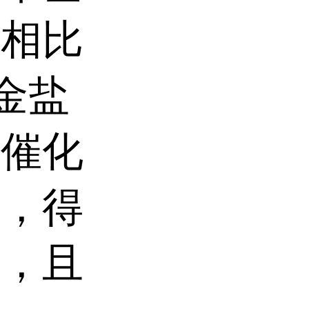
体相比
金盐
为催化
应，得
物，且