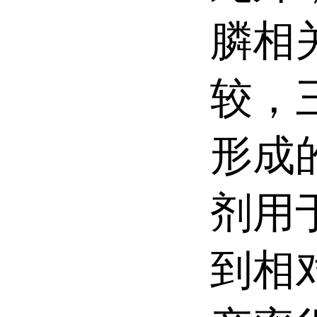
膦相
较，
形成
剂用
到相