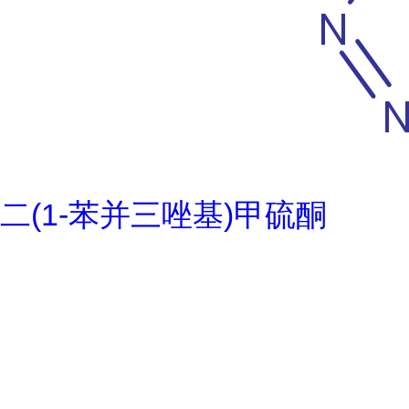
二(1-苯并三唑基)甲硫酮